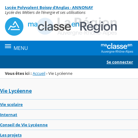
Panneau de gestion des cookies
Lycée Polyvalent Boissy d'Anglas - ANNONAY
Menu de la rubrique
Contenu
Lycée des Métiers de l'énergie et ses utilisations
MENU
Se connecter
Vous êtes ici :
Accueil
›
Vie Lycéenne
Vie Lycéenne
Vie scolaire
Internat
Conseil de Vie Lycéenne
Les projets