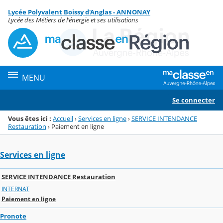
Panneau de gestion des cookies
Lycée Polyvalent Boissy d'Anglas - ANNONAY
Menu de la rubrique
Contenu
Lycée des Métiers de l'énergie et ses utilisations
MENU
Se connecter
Vous êtes ici :
Accueil
›
Services en ligne
›
SERVICE INTENDANCE
Restauration
›
Paiement en ligne
Services en ligne
SERVICE INTENDANCE Restauration
INTERNAT
Paiement en ligne
Pronote