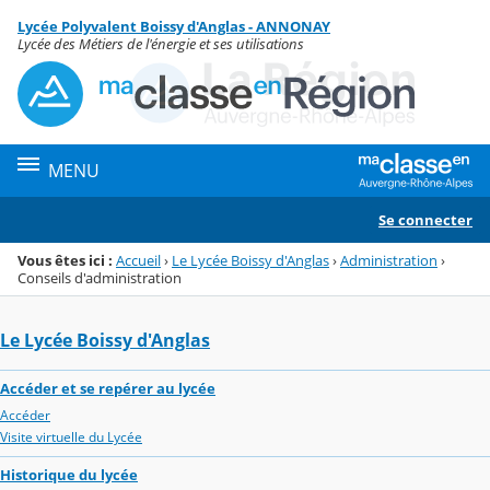
Panneau de gestion des cookies
Lycée Polyvalent Boissy d'Anglas - ANNONAY
Menu de la rubrique
Contenu
Lycée des Métiers de l'énergie et ses utilisations
MENU
Se connecter
Vous êtes ici :
Accueil
›
Le Lycée Boissy d'Anglas
›
Administration
›
Conseils d'administration
Le Lycée Boissy d'Anglas
Accéder et se repérer au lycée
Accéder
Visite virtuelle du Lycée
Historique du lycée