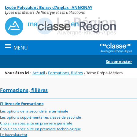
Panneau de gestion des cookies
Lycée Polyvalent Boissy d'Anglas - ANNONAY
Menu de la rubrique
Contenu
Lycée des Métiers de l'énergie et ses utilisations
MENU
Se connecter
Vous êtes ici :
Accueil
›
Formations, filières
›
3ème Prépa-Métiers
Formations, filières
Filières de formations
Les options de la seconde à la terminale
Les options supplémentaires classe de seconde
Choisir sa spécialité en première générale
Choisir sa spécialité en première technologique
Le baccalauréat