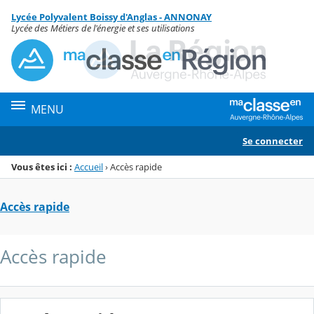
Panneau de gestion des cookies
Lycée Polyvalent Boissy d'Anglas - ANNONAY
Menu de la rubrique
Contenu
Lycée des Métiers de l'énergie et ses utilisations
MENU
Se connecter
Vous êtes ici :
Accueil
›
Accès rapide
Accès rapide
Accès rapide