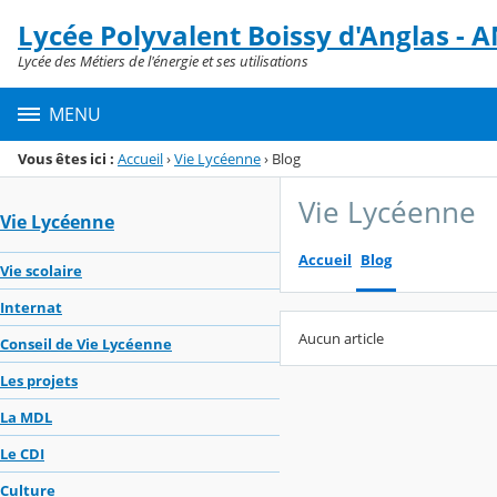
Panneau de gestion des cookies
Lycée Polyvalent Boissy d'Anglas 
Menu de la rubrique
Contenu
Lycée des Métiers de l'énergie et ses utilisations
MENU
Vous êtes ici :
Accueil
›
Vie Lycéenne
›
Blog
Vie Lycéenne
Vie Lycéenne
Accueil
Blog
Vie scolaire
Internat
Aucun article
Conseil de Vie Lycéenne
Les projets
La MDL
Le CDI
Culture