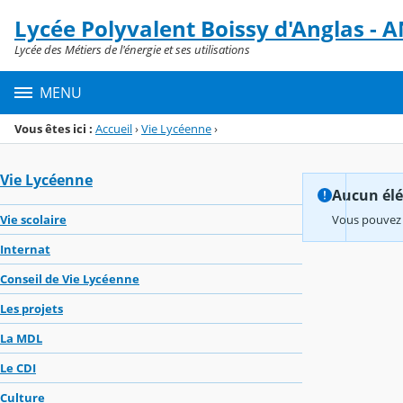
Panneau de gestion des cookies
Lycée Polyvalent Boissy d'Anglas 
Menu de la rubrique
Contenu
Lycée des Métiers de l'énergie et ses utilisations
MENU
Vous êtes ici :
Accueil
›
Vie Lycéenne
›
Vie Lycéenne
Aucun élém
Vie scolaire
Vous pouvez 
Internat
Conseil de Vie Lycéenne
Les projets
La MDL
Le CDI
Culture