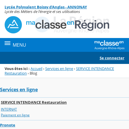
Panneau de gestion des cookies
Lycée Polyvalent Boissy d'Anglas - ANNONAY
Menu de la rubrique
Contenu
Lycée des Métiers de l'énergie et ses utilisations
MENU
Se connecter
Vous êtes ici :
Accueil
›
Services en ligne
›
SERVICE INTENDANCE
Restauration
›
Blog
Services en ligne
SERVICE INTENDANCE Restauration
INTERNAT
Paiement en ligne
Pronote