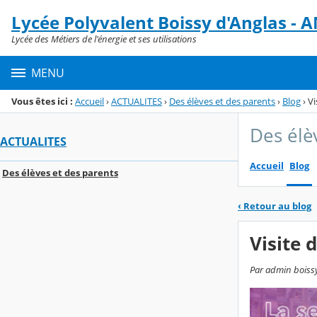
Panneau de gestion des cookies
Lycée Polyvalent Boissy d'Anglas 
Menu de la rubrique
Contenu
Lycée des Métiers de l'énergie et ses utilisations
MENU
Vous êtes ici :
Accueil
›
ACTUALITES
›
Des élèves et des parents
›
Blog
›
Vi
Des élè
ACTUALITES
Accueil
Blog
Des élèves et des parents
‹
Retour au blog
Visite 
Par admin boissy