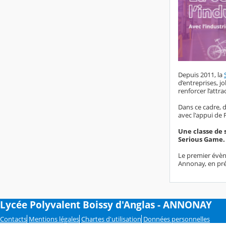
Depuis 2011, la
d’entreprises, 
renforcer l’attra
Dans ce cadre, 
avec l'appui de 
Une classe de 
Serious Game.
Le premier évèn
Annonay, en pré
Lycée Polyvalent Boissy d'Anglas - ANNONAY
Contacts
Mentions légales
Chartes d'utilisation
Données personnelles