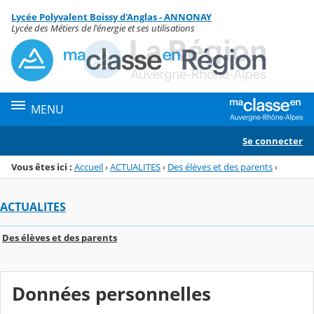
Panneau de gestion des cookies
Lycée Polyvalent Boissy d'Anglas - ANNONAY
Menu de la rubrique
Contenu
Lycée des Métiers de l'énergie et ses utilisations
MENU
Se connecter
Vous êtes ici :
Accueil
›
ACTUALITES
›
Des élèves et des parents
›
ACTUALITES
Des élèves et des parents
Données personnelles