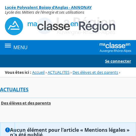
Panneau de gestion des cookies
Lycée Polyvalent Boissy d'Anglas - ANNONAY
Menu de la rubrique
Contenu
Lycée des Métiers de l'énergie et ses utilisations
MENU
Se connecter
Vous êtes ici :
Accueil
›
ACTUALITES
›
Des élèves et des parents
›
ACTUALITES
Des élèves et des parents
Aucun élément pour l'article « Mentions légales »
n'a été publié.