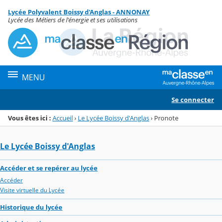
Panneau de gestion des cookies
Lycée Polyvalent Boissy d'Anglas - ANNONAY
Menu de la rubrique
Contenu
Lycée des Métiers de l'énergie et ses utilisations
MENU
Se connecter
Vous êtes ici :
Accueil
›
Le Lycée Boissy d'Anglas
›
Pronote
Le Lycée Boissy d'Anglas
Accéder et se repérer au lycée
Accéder
Visite virtuelle du Lycée
Historique du lycée