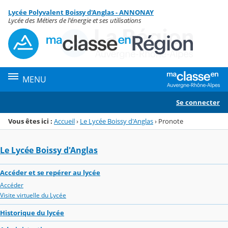
Panneau de gestion des cookies
Lycée Polyvalent Boissy d'Anglas - ANNONAY
Menu de la rubrique
Contenu
Lycée des Métiers de l'énergie et ses utilisations
MENU
Se connecter
Vous êtes ici :
Accueil
›
Le Lycée Boissy d'Anglas
›
Pronote
Le Lycée Boissy d'Anglas
Accéder et se repérer au lycée
Accéder
Visite virtuelle du Lycée
Historique du lycée