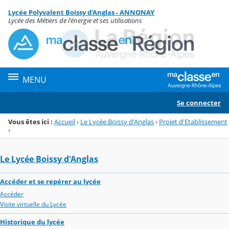
Panneau de gestion des cookies
Lycée Polyvalent Boissy d'Anglas - ANNONAY
Menu de la rubrique
Contenu
Lycée des Métiers de l'énergie et ses utilisations
MENU
Se connecter
Vous êtes ici :
Accueil
›
Le Lycée Boissy d'Anglas
›
Projet d'Etablissement
›
Le Lycée Boissy d'Anglas
Accéder et se repérer au lycée
Accéder
Visite virtuelle du Lycée
Historique du lycée