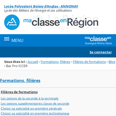
Panneau de gestion des cookies
Lycée Polyvalent Boissy d'Anglas - ANNONAY
Menu de la rubrique
Contenu
Lycée des Métiers de l'énergie et ses utilisations
MENU
Se connecter
Vous êtes ici :
Accueil
›
Formations, filières
›
Filières de formations
›
Blog
›
Bac Pro ICCER
Formations, filières
Filières de formations
Les options de la seconde à la terminale
Les options supplémentaires classe de seconde
Choisir sa spécialité en première générale
Choisir sa spécialité en première technologique