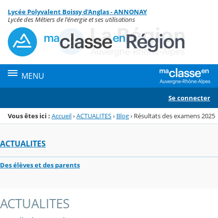
Panneau de gestion des cookies
Lycée Polyvalent Boissy d'Anglas - ANNONAY
Menu de la rubrique
Contenu
Lycée des Métiers de l'énergie et ses utilisations
MENU
Se connecter
Vous êtes ici :
Accueil
›
ACTUALITES
›
Blog
›
Résultats des examens 2025
ACTUALITES
Des élèves et des parents
ACTUALITES