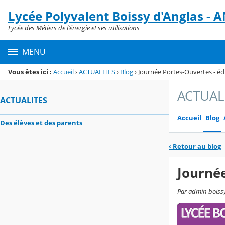
Panneau de gestion des cookies
Lycée Polyvalent Boissy d'Anglas 
Menu de la rubrique
Contenu
Lycée des Métiers de l'énergie et ses utilisations
MENU
Vous êtes ici :
Accueil
›
ACTUALITES
›
Blog
›
Journée Portes-Ouvertes - éd
ACTUAL
ACTUALITES
Accueil
Blog
Des élèves et des parents
‹
Retour au blog
Journée
Par admin boissy