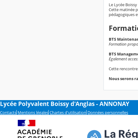
Le Lycée Boissy 
Cette matinée pe
pédagogiques et
Formati
BTS Maintenan
Formation propos
BTS Manageme
Également accessi
Cette rencontre 
Nous serons ra
Lycée Polyvalent Boissy d'Anglas - ANNONAY
Contacts
Mentions légales
Chartes d'utilisation
Données personnelles