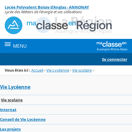
Panneau de gestion des cookies
Lycée Polyvalent Boissy d'Anglas - ANNONAY
Menu de la rubrique
Contenu
Lycée des Métiers de l'énergie et ses utilisations
MENU
Se connecter
Vous êtes ici :
Accueil
›
Vie Lycéenne
›
Vie scolaire
›
Vie Lycéenne
Vie scolaire
Internat
Conseil de Vie Lycéenne
Les projets