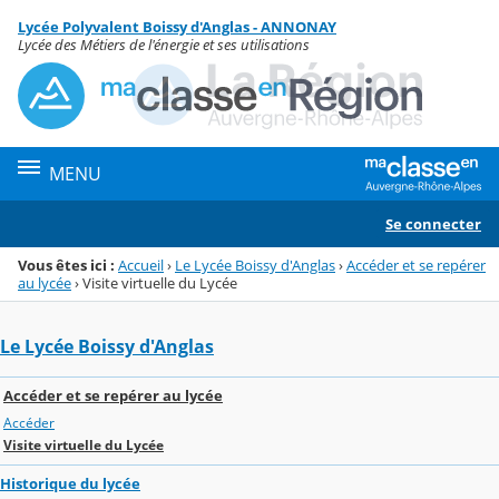
Panneau de gestion des cookies
Lycée Polyvalent Boissy d'Anglas - ANNONAY
Menu de la rubrique
Contenu
Lycée des Métiers de l'énergie et ses utilisations
MENU
Se connecter
Vous êtes ici :
Accueil
›
Le Lycée Boissy d'Anglas
›
Accéder et se repérer
au lycée
›
Visite virtuelle du Lycée
Le Lycée Boissy d'Anglas
Accéder et se repérer au lycée
Accéder
Visite virtuelle du Lycée
Historique du lycée