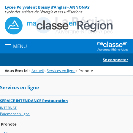
Panneau de gestion des cookies
Lycée Polyvalent Boissy d'Anglas - ANNONAY
Menu de la rubrique
Contenu
Lycée des Métiers de l'énergie et ses utilisations
MENU
Se connecter
Vous êtes ici :
Accueil
›
Services en ligne
›
Pronote
Services en ligne
SERVICE INTENDANCE Restauration
INTERNAT
Paiement en ligne
Pronote