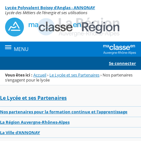
Panneau de gestion des cookies
Lycée Polyvalent Boissy d'Anglas - ANNONAY
Menu de la rubrique
Contenu
Lycée des Métiers de l'énergie et ses utilisations
MENU
Se connecter
Vous êtes ici :
Accueil
›
Le Lycée et ses Partenaires
›
Nos partenaires
s'engagent pour le lycée
Le Lycée et ses Partenaires
Nos partenaires pour la formation continue et l'apprentissage
La Région Auvergne-Rhônes-Alpes
La Ville d'ANNONAY