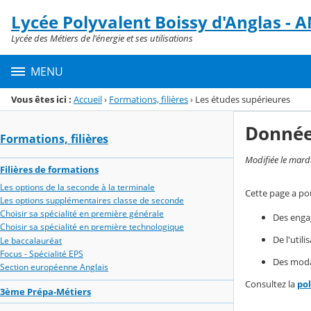
Panneau de gestion des cookies
Lycée Polyvalent Boissy d'Anglas 
Menu de la rubrique
Contenu
Lycée des Métiers de l'énergie et ses utilisations
MENU
Vous êtes ici :
Accueil
›
Formations, filières
›
Les études supérieures
Donnée
Formations, filières
Modifiée le mard
Filières de formations
Les options de la seconde à la terminale
Cette page a pou
Les options supplémentaires classe de seconde
Choisir sa spécialité en première générale
Des enga
Choisir sa spécialité en première technologique
De l'util
Le baccalauréat
Focus - Spécialité EPS
Des modal
Section européenne Anglais
Consultez la
po
3ème Prépa-Métiers