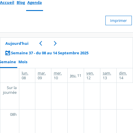
Accueil
Blog
Agenda
Imprimer
Aujourd’hui
Semaine 37 - du 08 au 14 Septembre 2025
Semaine
Mois
lun.
mar.
mer.
ven.
sam.
dim.
jeu.
11
08
09
10
12
13
14
Sur la
journée
08h