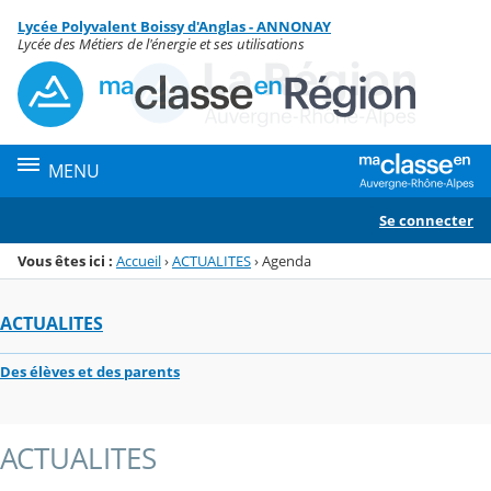
Panneau de gestion des cookies
Lycée Polyvalent Boissy d'Anglas - ANNONAY
Menu de la rubrique
Contenu
Lycée des Métiers de l'énergie et ses utilisations
MENU
Se connecter
Vous êtes ici :
Accueil
›
ACTUALITES
›
Agenda
ACTUALITES
Des élèves et des parents
ACTUALITES