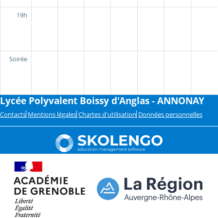
19h
Soirée
Lycée Polyvalent Boissy d'Anglas - ANNONAY
Contacts
Mentions légales
Chartes d'utilisation
Données personnelles