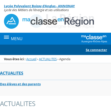
Panneau de gestion des cookies
Lycée Polyvalent Boissy d'Anglas - ANNONAY
Menu de la rubrique
Contenu
Lycée des Métiers de l'énergie et ses utilisations
MENU
Se connecter
Vous êtes ici :
Accueil
›
ACTUALITES
›
Agenda
ACTUALITES
Des élèves et des parents
ACTUALITES