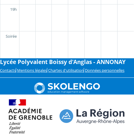
19h
Soirée
Lycée Polyvalent Boissy d'Anglas - ANNONAY
Contacts
Mentions légales
Chartes d'utilisation
Données personnelles