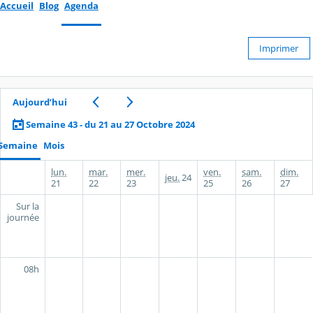
Accueil
Blog
Agenda
Imprimer
Aujourd’hui
Semaine 43 - du 21 au 27 Octobre 2024
Semaine
Mois
lun.
mar.
mer.
ven.
sam.
dim.
jeu.
24
21
22
23
25
26
27
Sur la
journée
08h