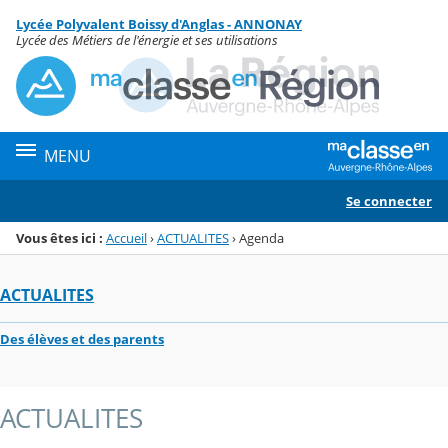
Panneau de gestion des cookies
Lycée Polyvalent Boissy d'Anglas - ANNONAY
Menu de la rubrique
Contenu
Lycée des Métiers de l'énergie et ses utilisations
MENU
Se connecter
Vous êtes ici :
Accueil
›
ACTUALITES
›
Agenda
ACTUALITES
Des élèves et des parents
ACTUALITES