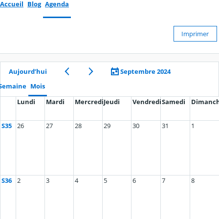
Accueil
Blog
Agenda
Imprimer
Aujourd’hui
Septembre 2024
Semaine
Mois
Lundi
Mardi
Mercredi
Jeudi
Vendredi
Samedi
Dimanc
S35
26
27
28
29
30
31
1
S36
2
3
4
5
6
7
8